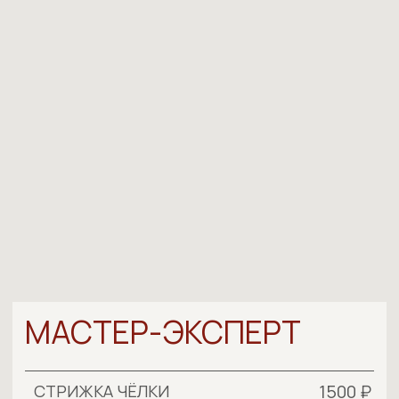
МАСТЕР-ЭКСПЕРТ
1500 ₽
СТРИЖКА ЧЁЛКИ
3500-4000 ₽
СТРИЖКА
2500 ₽
МУЖСКАЯ СТРИЖКА
2500-3000 ₽
МЫТЬЕ ГОЛОВЫ + УКЛАДКА
НА БРАШИНГ
5000-8500 ₽
ОКРАШИВАНИЕ КОРНЕЙ
7000-10000 ₽
ОКРАШИВАНИЕ В ОДИН ТОН
7000-10000 ₽
ТОНИРОВАНИЕ