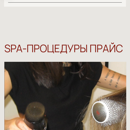
короткие 7000 ₽
TOKIO INKARAMI
средние 10000 ₽
длинные 12000 ₽
короткие 6000 ₽
TOKIO HEAD SPA
средние 7000 ₽
длинные 8000 ₽
4500-5500 ₽
ЭКСПРЕСС-УХОД TOKIO
NASHI
4500-6000 ₽
NASHI FILLER THERAPY
4500-5000 ₽
NASHI FILLER SERVISE
3000-4000 ₽
SPA-УХОД NASHI ARGAN
(ПОЛНЫЙ УХОД)
DAVINES