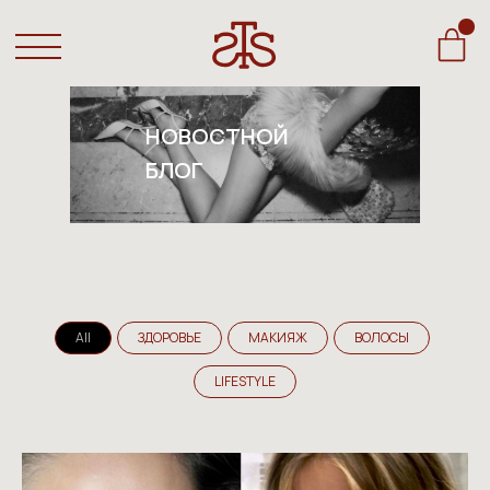
НОВОСТНОЙ
БЛОГ
All
ЗДОРОВЬЕ
МАКИЯЖ
ВОЛОСЫ
LIFESTYLE