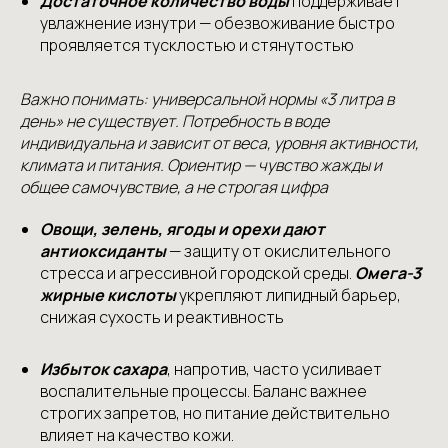
Достаточное количество воды
поддерживает
увлажнение изнутри — обезвоживание быстро
проявляется тусклостью и стянутостью
Важно понимать: универсальной нормы «3 литра в
день» не существует. Потребность в воде
индивидуальна и зависит от веса, уровня активности,
климата и питания. Ориентир — чувство жажды и
общее самочувствие, а не строгая цифра
Овощи, зелень, ягоды и орехи дают
антиоксиданты
— защиту от окислительного
стресса и агрессивной городской среды.
Омега-3
жирные кислоты
укрепляют липидный барьер,
снижая сухость и реактивность
Избыток сахара
, напротив, часто усиливает
воспалительные процессы. Баланс важнее
строгих запретов, но питание действительно
влияет на качество кожи.