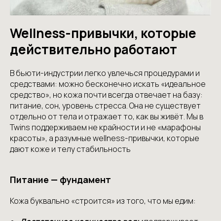
Wellness-привычки, которые
действительно работают
В бьюти-индустрии легко увлечься процедурами и
средствами: можно бесконечно искать «идеальное
средство», но кожа почти всегда отвечает на базу:
питание, сон, уровень стресса. Она не существует
отдельно от тела и отражает то, как вы живёт. Мы в
Twins поддерживаем не крайности и не «марафоны
красоты», а разумные wellness-привычки, которые
дают коже и телу стабильность
Питание — фундамент
Кожа буквально «строится» из того, что мы едим: