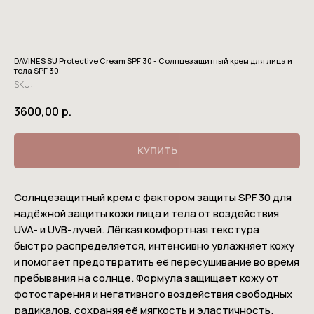
DAVINES SU Protective Cream SPF 30 - Солнцезащитный крем для лица и
тела SPF 30
SKU:
3600,00
р.
КУПИТЬ
Солнцезащитный крем с фактором защиты SPF 30 для
надёжной защиты кожи лица и тела от воздействия
UVA- и UVB-лучей. Лёгкая комфортная текстура
быстро распределяется, интенсивно увлажняет кожу
и помогает предотвратить её пересушивание во время
пребывания на солнце. Формула защищает кожу от
фотостарения и негативного воздействия свободных
радикалов, сохраняя её мягкость и эластичность.