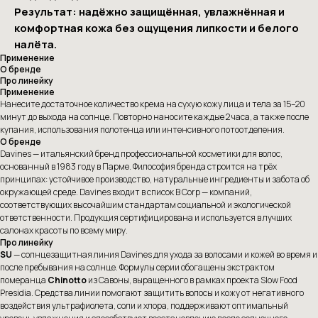
Результат: надёжно защищённая, увлажнённая и
комфортная кожа без ощущения липкости и белого
налёта.
Применение
О бренде
Про линейку
Применение
Нанесите достаточное количество крема на сухую кожу лица и тела за 15–20
минут до выхода на солнце. Повторно наносите каждые 2 часа, а также после
купания, использования полотенца или интенсивного потоотделения.
О бренде
Davines — итальянский бренд профессиональной косметики для волос,
основанный в 1983 году в Парме. Философия бренда строится на трёх
принципах: устойчивое производство, натуральные ингредиенты и забота об
окружающей среде. Davines входит в список B Corp — компаний,
соответствующих высочайшим стандартам социальной и экологической
ответственности. Продукция сертифицирована и используется в лучших
салонах красоты по всему миру.
Про линейку
SU
— солнцезащитная линия Davines для ухода за волосами и кожей во время и
после пребывания на солнце. Формулы серии обогащены экстрактом
померанца
Chinotto
из Савоны, выращенного в рамках проекта Slow Food
Presidia. Средства линии помогают защитить волосы и кожу от негативного
воздействия ультрафиолета, соли и хлора, поддерживают оптимальный