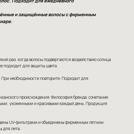
волос. Подходит для ежедневного
нённые и защищённые волосы с фирменным
тиаре.
сякий раз, когда волосы подвергаются воздействию солнца
е подходит для защиты цвета.
. При необходимости повторите. Подходит для
окканского происхождения. Философия бренда: сочетание
овыми, ухоженными и красивыми каждый день. Продукция
огащены UV-фильтрами и объединены фирменным летним
ы для лета.