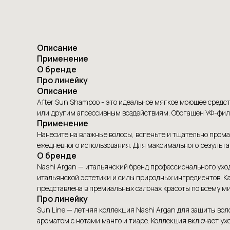
Описание
Применение
О бренде
Про линейку
Описание
After Sun Shampoo - это идеальное мягкое моющее средств
или другим агрессивным воздействиям. Обогащен УФ-филь
Применение
Нанесите на влажные волосы, вспеньте и тщательно прома
ежедневного использования. Для максимального результат
О бренде
Nashi Argan — итальянский бренд профессионального уход
итальянской эстетики и силы природных ингредиентов. К
представлена в премиальных салонах красоты по всему м
Про линейку
Sun Line — летняя коллекция Nashi Argan для защиты вол
ароматом с нотами манго и тиаре. Коллекция включает ухо