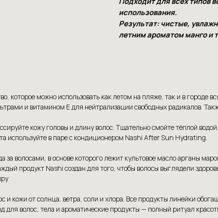
Подходит для всех типов 
использования.
Результат: чистые, увлаж
летним ароматом манго и 
о, которое можно использовать как летом на пляже, так и в городе в
трами и витамином Е для нейтрализации свободных радикалов. Такж
ссируйте кожу головы и длину волос. Тщательно смойте тёплой водой
а используйте в паре с кондиционером Nashi After Sun Hydrating.
а за волосами, в основе которого лежит культовое масло арганы мар
аждый продукт Nashi создан для того, чтобы волосы выглядели здор
иру
ос и кожи от солнца, ветра, соли и хлора. Все продукты линейки об
д для волос, тела и ароматические продукты — полный ритуал красот