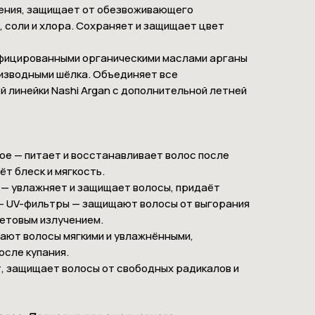
ения, защищает от обезвоживающего
, соли и хлора. Сохраняет и защищает цвет
фицированными органическими маслами арганы
оизводными шёлка. Объединяет все
 линейки Nashi Argan с дополнительной летней
ое — питает и восстанавливает волос после
т блеск и мягкость.
 — увлажняет и защищает волосы, придаёт
 - UV-фильтры — защищают волосы от выгорания
етовым излучением.
ают волосы мягкими и увлажнёнными,
осле купания.
т, защищает волосы от свободных радикалов и