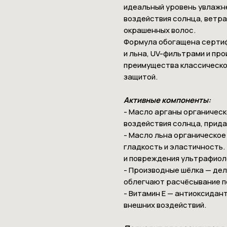
идеальный уровень увлажн
воздействия солнца, ветра
окрашенных волос.
Формула обогащена серти
и льна, UV-фильтрами и пр
преимущества классической
защитой.
Активные компоненты:
- Масло арганы органическ
воздействия солнца, придаё
- Масло льна органическое
гладкость и эластичность.
и повреждения ультрафиол
- Производные шёлка — дел
облегчают расчёсывание п
- Витамин E — антиоксидан
внешних воздействий.