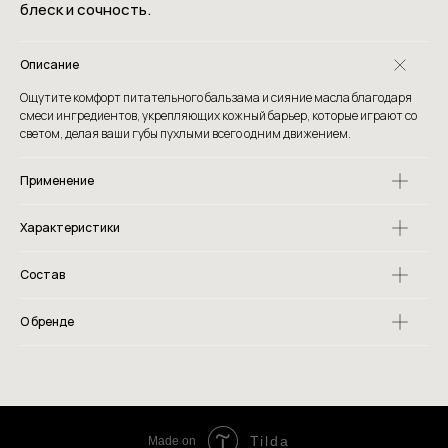
блеск и сочность.
Описание
Ощутите комфорт питательного бальзама и сияние масла благодаря
смеси ингредиентов, укрепляющих кожный барьер, которые играют со
светом, делая ваши губы пухлыми всего одним движением.
Применение
Характеристики
Состав
О бренде
Tilda
Made on