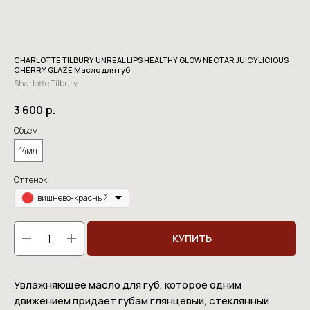
CHARLOTTE TILBURY UNREAL LIPS HEALTHY GLOW NECTAR JUICYLICIOUS
CHERRY GLAZE Масло для губ
Sharlotte Tilbury
3 600
р.
Объем
14мл
Оттенок
вишнево-красный
КУПИТЬ
Увлажняющее масло для губ, которое одним
движением придает губам глянцевый, стеклянный