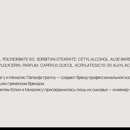
L, POLYSORBATE 60, SORBITAN STEARATE, CETYL ALCOHOL, ALOE BA
LGLYCERIN, PARFUM, CAPRYLYL GLYCOL, ACRYLATES/C10-30 ALKYL 
агу и Михалис Папаэфстратиу — создают бренд профессиональной косм
чшим греческим брендом.
дителям Юлии и Михалису присоединились лишь их сыновья — инженер