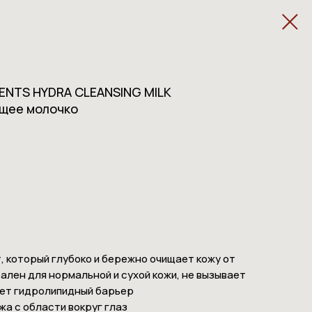
ENTS HYDRA CLEANSING MILK
щее молочко
 который глубоко и бережно очищает кожу от
ален для нормальной и сухой кожи, не вызывает
ет гидролипидный барьер
жа с области вокруг глаз