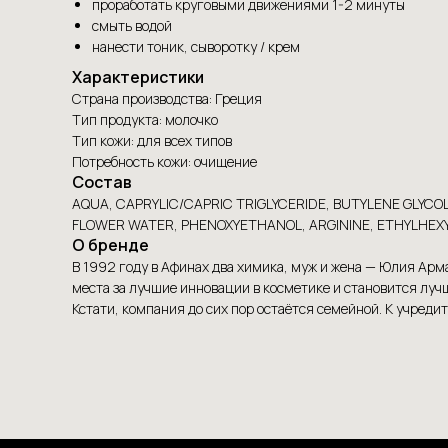
проработать круговыми движениями 1-2 минуты
смыть водой
нанести тоник, сыворотку / крем
Характеристики
Страна производства: Греция
Тип продукта: молочко
Тип кожи: для всех типов
Потребность кожи: очищение
Состав
AQUA, CAPRYLIC/CAPRIC TRIGLYCERIDE, BUTYLENE GLYCO
FLOWER WATER, PHENOXYETHANOL, ARGININE, ETHYLHEXY
О бренде
В 1992 году в Афинах два химика, муж и жена — Юлия Арм
места за лучшие инновации в косметике и становится лу
Кстати, компания до сих пор остаётся семейной. К учре