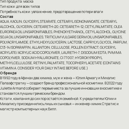
Тип продукта: маска
Тип кожи: для всех типов
Потребность кожи: увлажнение, предотвращение потери влаги
Состав
AQUA, KAOLIN, GLYCERYL STEARATE, CETEARYL ISONONANOATE, CETEARYL
ALCOHOL, GLYCERIN, CETEARETH-20, CETEARETH-12, CETYL PALMITATE, OLEA
EUROPAEA OIL UNSAPONIFIABLES, PHENOXYETHANOL, CETYL ALCOHOL, GLYCINE
SOJA OIL UNSAPONIFIABLES, TRITICUM VULGARE GERM OIL UNSAPONIFIABLES,
POLYACRYLAMIDE, ETHYLHEXYLGLYCERIN, LACTOSE, CAPRYLYL GLYCOL, PARFUM,
C13-14 ISOPARAFFIN, ALLANTOIN, CELLULOSE, POLLEN EXTRACT, GLYCERYL
ACRYLATE/ ACRYLIC ACID COPOLYMER, LAURETH-7, DISODIUM EDTA, PVM/MA
COPOLYMER, SODIUM HYALURONATE, CI 77007, HYDROXYPROPYL
METHYLCELLULOSE, RETINYL PALMITATE, TOCOPHERYL ACETATE (CONTAINS
VITAMIN A. CONSIDER YOUR DAILY INTAKE BEFORE USE.)
О бренде
В 1992 году в Афинах два химика, муж и жена — Юлия Армагу и Михалис
Папаэфстратиу — создают бренд профессиональной косметики. В 2022 году
Juliette Armand собирает первые места за лучшие инновации в косметике и
становится лучшим греческим брендом.
Кстати, компания до сих пор остаётся семейной. К учредителям Юлии и
Михалису присоединились лишь их сыновья — инженер-химик Стратис и
магистр компьютерных наук Билл.