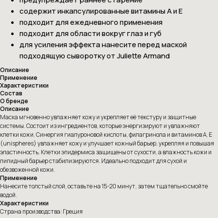
содержит инкапсулированные витамины А и Е
подходит для ежедневного применения
подходит для области вокруг глаз и губ
для усиления эффекта нанесите перед маской
подходящую сыворотку от Juliette Armand
Описание
Применение
Характеристики
Состав
О бренде
Описание
Маска мгновенно увлажняет кожу и укрепляет её текстуру и защитные
системы. Состоит из ингредиентов, которые энергизируют и увлажняют
клетки кожи. Синергия гиалуроновой кислоты, филагринола и витаминов A, E
(unispheres) увлажняет кожу и улучшает кожный барьер, укрепляя и повышая
эластичность. Клетки эпидермиса защищены от сухости, а влажность кожи и
липидный барьер стабилизируются. Идеально подходит для сухой и
обезвоженной кожи.
Применение
Нанесите толстый слой, оставьте на 15-20 минут, затем тщательно смойте
водой.
Характеристики
Страна производства: Греция