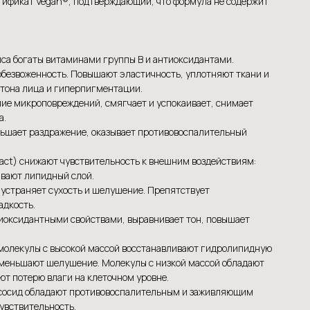
ртификат Vegan®, подтверждающий, что формула не содержит
иса богаты витаминами группы В и антиоксидантами.
безвоженность. Повышают эластичность, уплотняют ткани и
тона лица и гиперпигментации.
ние микроповреждений, смягчает и успокаивает, снимает
а.
еньшает раздражение, оказывает противовоспалительный
xtract) снижают чувствительность к внешним воздействиям:
ивают липидный слой.
 устраняет сухость и шелушение. Препятствует
адкость.
тиоксидантными свойствами, выравнивает тон, повышает
 молекулы с высокой массой восстанавливают гидролипидную
уменьшают шелушение. Молекулы с низкой массой обладают
т потерю влаги на клеточном уровне.
ссосид обладают противовоспалительным и заживляющим
увствительность.