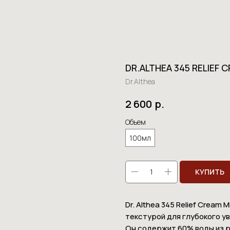
DR.ALTHEA 345 RELIEF 
Dr.Althea
р.
2 600
Объем
100мл
КУПИТЬ
Dr. Althea 345 Relief Cream
текстурой для глубокого у
Он содержит 60% воды из р