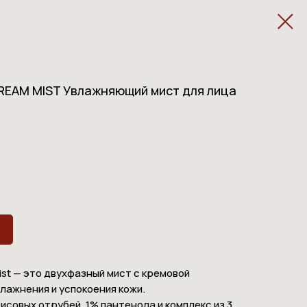
CREAM MIST Увлажняющий мист для лица
 Mist — это двухфазный мист с кремовой
влажнения и успокоения кожи.
исовых отрубей, 1% пантенола и комплекс из 3