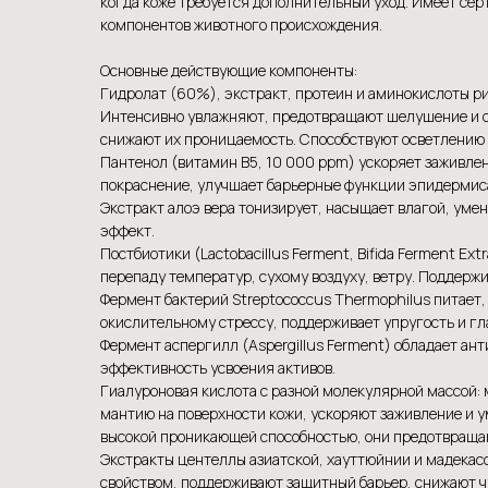
когда коже требуется дополнительный уход. Имеет се
компонентов животного происхождения.
Основные действующие компоненты:
Гидролат (60%), экстракт, протеин и аминокислоты р
Интенсивно увлажняют, предотвращают шелушение и о
снижают их проницаемость. Способствуют осветлению 
Пантенол (витамин B5, 10 000 ppm) ускоряет заживле
покраснение, улучшает барьерные функции эпидермис
Экстракт алоэ вера тонизирует, насыщает влагой, ум
эффект.
Постбиотики (Lactobacillus Ferment, Bifida Ferment E
перепаду температур, сухому воздуху, ветру. Поддерж
Фермент бактерий Streptococcus Thermophilus питает,
окислительному стрессу, поддерживает упругость и гл
Фермент аспергилл (Aspergillus Ferment) обладает ан
эффективность усвоения активов.
Гиалуроновая кислота с разной молекулярной массой:
мантию на поверхности кожи, ускоряют заживление и 
высокой проникающей способностью, они предотвращаю
Экстракты центеллы азиатской, хауттюйнии и мадека
свойством, поддерживают защитный барьер, снижают ч