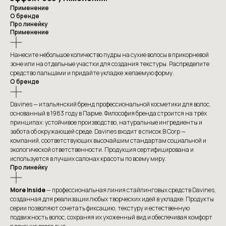
Применение
О бренде
Про линейку
Применение
Нанесите небольшое количество пудры на сухие волосы в прикорневой
зоне или на отдельные участки для создания текстуры. Распределите
средство пальцами и придайте укладке желаемую форму.
О бренде
Davines — итальянский бренд профессиональной косметики для волос,
основанный в 1983 году в Парме. Философия бренда строится на трёх
принципах: устойчивое производство, натуральные ингредиенты и
забота об окружающей среде. Davines входит в список B Corp —
компаний, соответствующих высочайшим стандартам социальной и
экологической ответственности. Продукция сертифицирована и
используется в лучших салонах красоты по всему миру.
Про линейку
More Inside
— профессиональная линия стайлинговых средств Davines,
созданная для реализации любых творческих идей в укладке. Продукты
серии позволяют сочетать фиксацию, текстуру и естественную
подвижность волос, сохраняя их ухоженный вид и обеспечивая комфорт