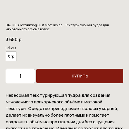
DAVINES Texturizing Dust More Inside - Текстурирующая пудра для
мгновенного объёма волос
3 650
р.
Объем
8гр
КУПИТЬ
Невесомая текстурирующая пудра для создания
мгновенного прикорневого объёма и матовой
текстуры. Средство приподнимает волосы у корней,
делает их визуально более плотными и помогает
сохранить объём на протяжении дня без ощущения
липкости и утяжеления. Идеально подходит для тонких