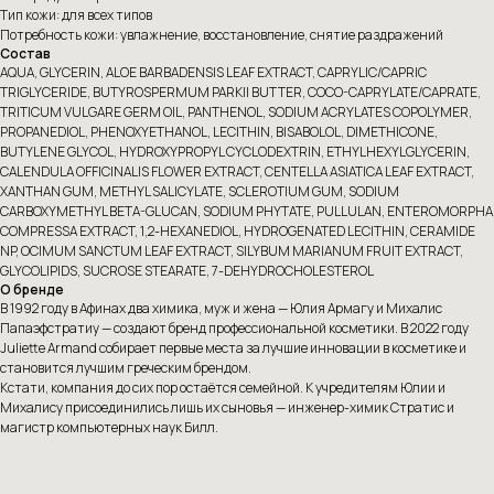
Тип кожи: для всех типов
Потребность кожи: увлажнение, восстановление, снятие раздражений
Состав
AQUA, GLYCERIN, ALOE BARBADENSIS LEAF EXTRACT, CAPRYLIC/CAPRIC
TRIGLYCERIDE, BUTYROSPERMUM PARKII BUTTER, COCO-CAPRYLATE/CAPRATE,
TRITICUM VULGARE GERM OIL, PANTHENOL, SODIUM ACRYLATES COPOLYMER,
PROPANEDIOL, PHENOXYETHANOL, LECITHIN, BISABOLOL, DIMETHICONE,
BUTYLENE GLYCOL, HYDROXYPROPYL CYCLODEXTRIN, ETHYLHEXYLGLYCERIN,
CALENDULA OFFICINALIS FLOWER EXTRACT, CENTELLA ASIATICA LEAF EXTRACT,
XANTHAN GUM, METHYL SALICYLATE, SCLEROTIUM GUM, SODIUM
CARBOXYMETHYL BETA-GLUCAN, SODIUM PHYTATE, PULLULAN, ENTEROMORPHA
COMPRESSA EXTRACT, 1,2-HEXANEDIOL, HYDROGENATED LECITHIN, CERAMIDE
NP, OCIMUM SANCTUM LEAF EXTRACT, SILYBUM MARIANUM FRUIT EXTRACT,
GLYCOLIPIDS, SUCROSE STEARATE, 7-DEHYDROCHOLESTEROL
О бренде
В 1992 году в Афинах два химика, муж и жена — Юлия Армагу и Михалис
Папаэфстратиу — создают бренд профессиональной косметики. В 2022 году
Juliette Armand собирает первые места за лучшие инновации в косметике и
становится лучшим греческим брендом.
Кстати, компания до сих пор остаётся семейной. К учредителям Юлии и
Михалису присоединились лишь их сыновья — инженер-химик Стратис и
магистр компьютерных наук Билл.