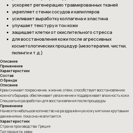
ускоряет регенерацию травмированных тканей
укрепляет стенки сосудов и капилляров
усиливает выработку коллагена и эластина
улучшает текстуру и тон кожи
защищает клетки от окислительного стресса
для восстановления кожи после агрессивных
косметологических процедур (мезотерапия, чистки,
пилинги и т.д.)
Описание
Применение
Характеристики
Состав
О бренде
Описание
Крем снимает покраснение, жжение, отёки, способствует восстановлению
кожного барьера, обеспечивает увлажнение и поддерживает влажность кожи.
Специально разработан для восстановления после процедуры
Применение
Нанесите небольшое количество на раздражённую кожу мягкими круговыми
движениями, пока она не впитается.
Характеристики
Страна производства: Греция
Тип продукта: крем