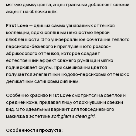
мягкую дымку цвета, а центральный добавляет свежий
акцент на яблочки щёк.
First Love
— один из самых узнаваемых оттенков
коллекции, вдохновлённый нежностью первой
влюблённости. Это универсальное сочетание тёплого
персиково-бежевого и приглушённого розово-
абрикосового оттенков, которое создаёт
естественный эффект свежего румянца и мягко
подчёркивает скулы. При смешивании цветов
получается элегантный нюдово-персиковый оттенок с
деликатным сатиновым сиянием.
Особенно красиво
First Love
смотрится на светлой и
средней коже, придавая лицу отдохнувший и свежий
вид. Это идеальный вариант для повседневного
макияжа в эстетике
soft glam
и
clean girl
.
Особенности продукта: