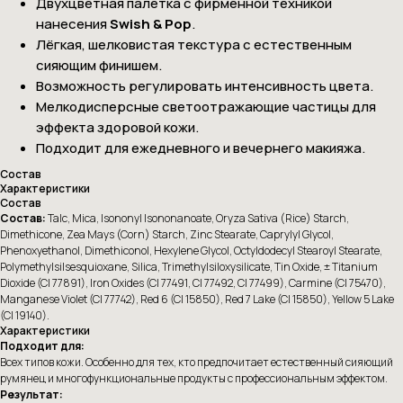
Двухцветная палетка с фирменной техникой
нанесения
Swish & Pop
.
Лёгкая, шелковистая текстура с естественным
сияющим финишем.
Возможность регулировать интенсивность цвета.
Мелкодисперсные светоотражающие частицы для
эффекта здоровой кожи.
Подходит для ежедневного и вечернего макияжа.
Состав
Характеристики
Состав
Состав:
Talc, Mica, Isononyl Isononanoate, Oryza Sativa (Rice) Starch,
Dimethicone, Zea Mays (Corn) Starch, Zinc Stearate, Caprylyl Glycol,
Phenoxyethanol, Dimethiconol, Hexylene Glycol, Octyldodecyl Stearoyl Stearate,
Polymethylsilsesquioxane, Silica, Trimethylsiloxysilicate, Tin Oxide, ± Titanium
Dioxide (CI 77891), Iron Oxides (CI 77491, CI 77492, CI 77499), Carmine (CI 75470),
Manganese Violet (CI 77742), Red 6 (CI 15850), Red 7 Lake (CI 15850), Yellow 5 Lake
(CI 19140).
Характеристики
Подходит для:
Всех типов кожи. Особенно для тех, кто предпочитает естественный сияющий
румянец и многофункциональные продукты с профессиональным эффектом.
Результат: