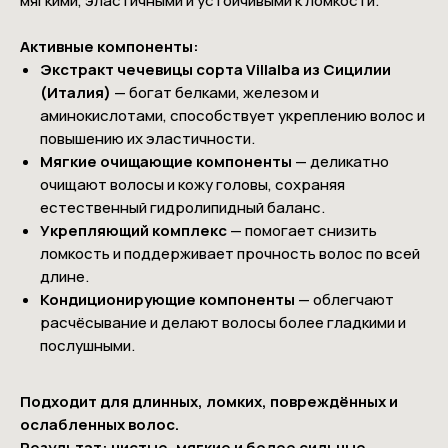
мягкими, эластичными и устойчивыми к ломкости.
Активные компоненты:
Экстракт чечевицы сорта Villalba из Сицилии
(Италия)
— богат белками, железом и
аминокислотами, способствует укреплению волос и
повышению их эластичности.
Мягкие очищающие компоненты
— деликатно
очищают волосы и кожу головы, сохраняя
естественный гидролипидный баланс.
Укрепляющий комплекс
— помогает снизить
ломкость и поддерживает прочность волос по всей
длине.
Кондиционирующие компоненты
— облегчают
расчёсывание и делают волосы более гладкими и
послушными.
Подходит для длинных, ломких, повреждённых и
ослабленных волос.
Результат: чистые, мягкие и более сильные