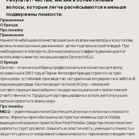
волосы, которые легче расчёсываются и меньше
подвержены ломкости.
Применение
О бренде
Про линейку
Применение
Нанесите небольшое количество шампуня на влажные волосы и кожу головы,
вспеньте массажными движениями, затем тщательно смойте водой. При
необходимости повторите. Для максимального эффекта рекомендуется
использовать вместе с кондиционером Davines MELU.
О бренде
Davines — итальянский бренд профессиональной косметики для волос,
основанный в 1983 году в Парме. Философия бренда строится на трёх
принципах: устойчивое производство, натуральные ингредиенты и забота об
окружающей среде. Davines входит в список B Corp — компаний,
соответствующих высочайшим стандартам социальной и экологической
ответственности. Продукция сертифицирована и используется в лучших
салонах красоты по всему миру.
Про линейку
MELU
— укрепляющая линия Davines для длинных и склонных к ломкости
волос. Формулы серии обогащены экстрактом чечевицы сорта Villalba,
выращенной в рамках проекта Slow Food Presidia. Средства линии помогают
укрепить структуру волос, повысить их эластичность, уменьшить ломкость и
защитить длину от ежедневного механического и термического воздействия.