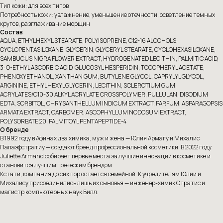
Тип кожи: для всех типов
Потребность кожи: увлажнение, уменьшение отечности, осветление темных
кругов, разглаживание морщин
Состав
AQUA, ETHYLHEXYL STEARATE, POLYISOPRENE, C12-16 ALCOHOLS,
CYCLOPENTASILOXANE, GLYCERIN, GLYCERYL STEARATE, CYCLOHEXASILOXANE,
SAMBUCUS NIGRA FLOWER EXTRACT, HYDROGENATED LECITHIN, PALMITIC ACID,
3-O-ETHYL ASCORBIC ACID, GLUCOSYL HESPERIDIN, TOCOPHERYL ACETATE,
PHENOXYETHANOL, XANTHAN GUM, BUTYLENE GLYCOL, CAPRYLYL GLYCOL,
ARGININE, ETHYLHEXYLGLYCERIN, LECITHIN, SCLEROTIUM GUM,
ACRYLATES/C10-30 ALKYL ACRYLATE CROSSPOLYMER, PULLULAN, DISODIUM
EDTA, SORBITOL, CHRYSANTHELLUM INDICUM EXTRACT, PARFUM, ASPARAGOPSIS
ARMATA EXTRACT, CARBOMER, ASCOPHYLLUM NODOSUM EXTRACT,
POLYSORBATE 20, PALMITOYL PENTAPEPTIDE-4
О бренде
В 1992 году в Афинах два химика, муж и жена — Юлия Армагу и Михалис
Папаэфстратиу — создают бренд профессиональной косметики. В 2022 году
Juliette Armand собирает первые места за лучшие инновации в косметике и
становится лучшим греческим брендом.
Кстати, компания до сих пор остаётся семейной. К учредителям Юлии и
Михалису присоединились лишь их сыновья — инженер-химик Стратис и
магистр компьютерных наук Билл.