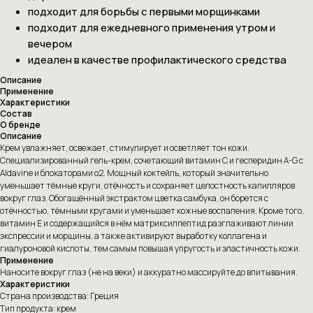
подходит для борьбы с первыми морщинками
подходит для ежедневного применения утром и
вечером
идеален в качестве профилактического средства
Описание
Применение
Характеристики
Состав
О бренде
Описание
Крем увлажняет, освежает, стимулирует и осветляет тон кожи.
Специализированный гель-крем, сочетающий витамин C и гесперидин A-G с
Aldavine и блокаторами α2. Мощный коктейль, который значительно
уменьшает тёмные круги, отёчность и сохраняет целостность капилляров
вокруг глаз. Обогащённый экстрактом цветка самбука, он борется с
отёчностью, тёмными кругами и уменьшает кожные воспаления. Кроме того,
витамин E и содержащийся в нём матриксилпептид разглаживают линии
экспрессии и морщины, а также активируют выработку коллагена и
гиалуроновой кислоты, тем самым повышая упругость и эластичность кожи.
Применение
Наносите вокруг глаз (не на веки) и аккуратно массируйте до впитывания.
Характеристики
Страна производства: Греция
Тип продукта: крем