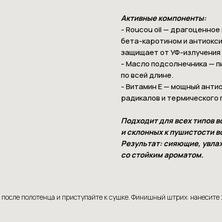
Активные компоненты:
- Roucou oil — драгоценное
бета-каротином и антиокс
защищает от УФ-излучения 
- Масло подсолнечника — п
по всей длине.
- Витамин E — мощный анти
радикалов и термического
Подходит для всех типов в
и склонных к пушистости в
Результат: сияющие, увла
со стойким ароматом.
 после полотенца и приступайте к сушке. Финишный штрих: нанесите 