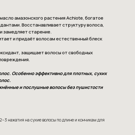
 масло амазонского растения Achiote, богатое
идантами. Восстанавливает структуру волоса,
и замедляет старение.
итает и придаёт волосам естественный блеск
оксидант, защищает волосы от свободных
 повреждения.
олос. Особенно эффективно для плотных, сухих
олос.
жнённые и послушные волосы без пушистости
2–3 нажатия на сухие волосы по длине и кончикам для