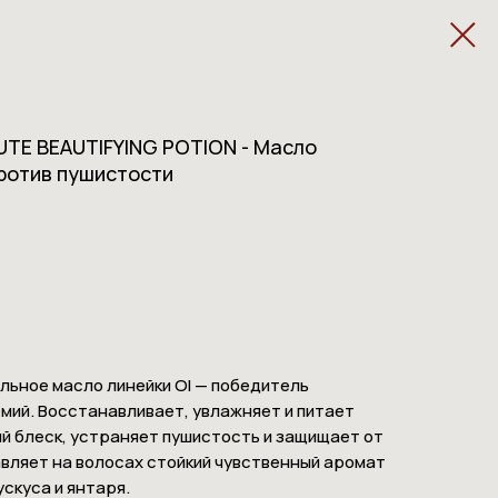
LUTE BEAUTIFYING POTION - Масло
ротив пушистости
льное масло линейки OI — победитель
ий. Восстанавливает, увлажняет и питает
й блеск, устраняет пушистость и защищает от
вляет на волосах стойкий чувственный аромат
ускуса и янтаря.