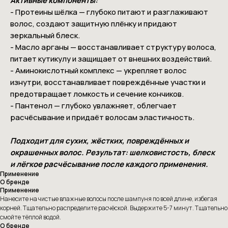
Активные компоненты:
- Протеины шёлка — глубоко питают и разглаживают
волос, создают защитную плёнку и придают
зеркальный блеск.
- Масло арганы — восстанавливает структуру волоса,
питает кутикулу и защищает от внешних воздействий.
- Аминокислотный комплекс — укрепляет волос
изнутри, восстанавливает повреждённые участки и
предотвращает ломкость и сечение кончиков.
- Пантенол — глубоко увлажняет, облегчает
расчёсывание и придаёт волосам эластичность.
Подходит для сухих, жёстких, повреждённых и
окрашенных волос. Результат: шелковистость, блеск
и лёгкое расчёсывание после каждого применения.
Применение
О бренде
Применение
Нанесите на чистые влажные волосы после шампуня по всей длине, избегая
корней. Тщательно распределите расчёской. Выдержите 5-7 минут. Тщательно
смойте тёплой водой.
О бренде