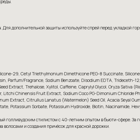
среды.
сы. Для дополнительной защиты используйте спрей перед укладкой го
ilicone-29, Cetyl Triethylmonium Dimethicone PEG-8 Succinate, Silicone
, Parfum/Fragrance, Sodium Benzoate, Disodium EDTA, Trideceth-12, Trid
ed Extract, Trehalose, Xylitol, Caffeine, Caprylyl Glycol, Oryza Sativa (R
r, Litchi Chinensis Fruit Extract, Sodium Coco PG-Dimonium Chloride P
m Extract, Citrullus Lanatus (Watermelon) Seed Oil, Acacia Seyal Gum 
etate, Potassium Sorbate, Potassium Hydroxide, Biotin, Niacinamide, Hexy
ный голливудским стилистом с 40-летним опытом в бьюти-сфере. За 
за волосами и создания причёсок для красной дорожки.