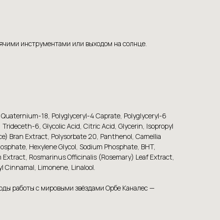
рячими инструментами или выходом на солнце.
 Quaternium-18, Polyglyceryl-4 Caprate, Polyglyceryl-6
eceth-6, Glycolic Acid, Citric Acid, Glycerin, Isopropyl
ice) Bran Extract, Polysorbate 20, Panthenol, Camellia
hosphate, Hexylene Glycol, Sodium Phosphate, BHT,
Extract, Rosmarinus Officinalis (Rosemary) Leaf Extract,
l Cinnamal, Limonene, Linalool.
годы работы с мировыми звёздами Орбе Каналес —