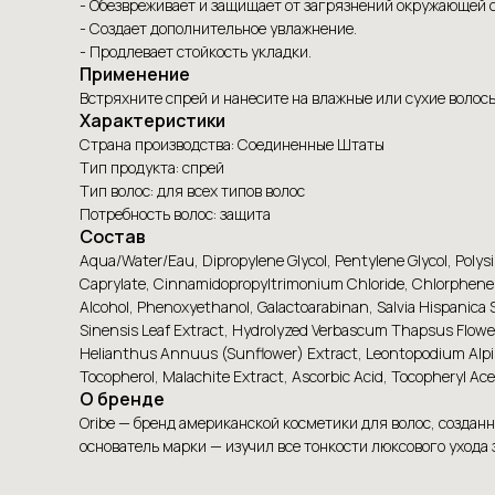
- Обезвреживает и защищает от загрязнений окружающей 
- Создает дополнительное увлажнение.
- Продлевает стойкость укладки.
Применение
Встряхните спрей и нанесите на влажные или сухие воло
Характеристики
Страна производства: Соединенные Штаты
Тип продукта: спрей
Тип волос: для всех типов волос
Потребность волос: защита
Состав
Aqua/Water/Eau, Dipropylene Glycol, Pentylene Glycol, Polys
Caprylate, Cinnamidopropyltrimonium Chloride, Chlorphenesin
Alcohol, Phenoxyethanol, Galactoarabinan, Salvia Hispanica Se
Sinensis Leaf Extract, Hydrolyzed Verbascum Thapsus Flowe
Helianthus Annuus (Sunflower) Extract, Leontopodium Alpinu
Tocopherol, Malachite Extract, Ascorbic Acid, Tocopheryl Ac
О бренде
Oribe — бренд американской косметики для волос, создан
основатель марки — изучил все тонкости люксового ухода 