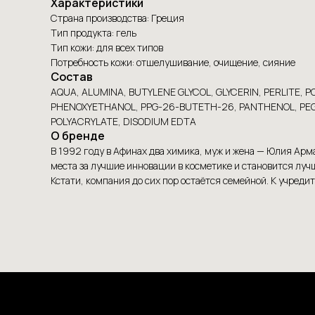
Характеристики
Страна производства: Греция
Тип продукта: гель
Тип кожи: для всех типов
Потребность кожи: отшелушивание, очищение, сияние
Состав
AQUA, ALUMINA, BUTYLENE GLYCOL, GLYCERIN, PERLITE
PHENOXYETHANOL, PPG-26-BUTETH-26, PANTHENOL, PEG-
POLYACRYLATE, DISODIUM EDTA
О бренде
В 1992 году в Афинах два химика, муж и жена — Юлия Арм
места за лучшие инновации в косметике и становится лу
Кстати, компания до сих пор остаётся семейной. К учре