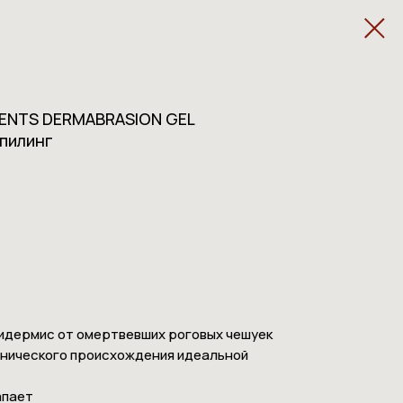
MENTS DERMABRASION GEL
пилинг
идермис от омертвевших роговых чешуек
нического происхождения идеальной
апает