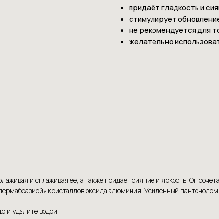
придаёт гладкость и сия
стимулирует обновлени
не рекомендуется для т
желательно использоват
лаживая и сглаживая её, а также придаёт сияние и яркость. Он соче
дермабразией» кристаллов оксида алюминия. Усиленный пантенолом, 
о и удалите водой.