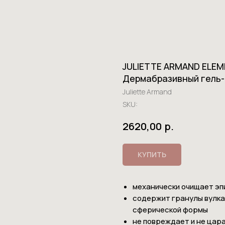
JULIETTE ARMAND ELE
Дермабразивный гель-
Juliette Armand
SKU:
р.
2620,00
КУПИТЬ
механически очищает эп
содержит гранулы вулка
сферической формы
не повреждает и не цар