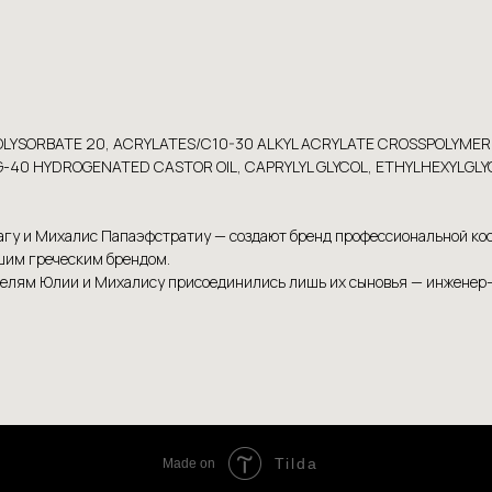
, POLYSORBATE 20, ACRYLATES/C10-30 ALKYL ACRYLATE CROSSPOLY
40 HYDROGENATED CASTOR OIL, CAPRYLYL GLYCOL, ETHYLHEXYLGLYC
агу и Михалис Папаэфстратиу — создают бренд профессиональной косм
чшим греческим брендом.
дителям Юлии и Михалису присоединились лишь их сыновья — инженер
Tilda
Made on