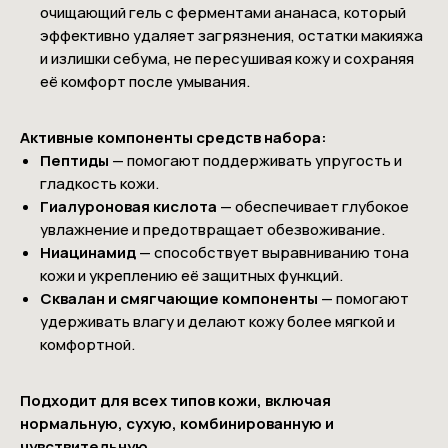
очищающий гель с ферментами ананаса, который
эффективно удаляет загрязнения, остатки макияжа
и излишки себума, не пересушивая кожу и сохраняя
её комфорт после умывания.
Активные компоненты средств набора:
Пептиды
— помогают поддерживать упругость и
гладкость кожи.
Гиалуроновая кислота
— обеспечивает глубокое
увлажнение и предотвращает обезвоживание.
Ниацинамид
— способствует выравниванию тона
кожи и укреплению её защитных функций.
Сквалан и смягчающие компоненты
— помогают
удерживать влагу и делают кожу более мягкой и
комфортной.
Подходит для всех типов кожи, включая
нормальную, сухую, комбинированную и
чувствительную.