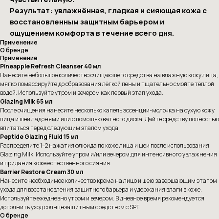
Результат: увлажнённая, гладкая и сияющая кожа с
восстановленным защитным барьером и
ощущением комфорта в течение всего дня.
Применение
О бренде
Применение
Pineapple Refresh Cleanser 40 мл
Нанесите небольшое количество очищающего средства на влажную кожу лица,
мягко помассируйте до образования лёгкой пены и тщательно смойте тёплой
водой. Используйте утром и вечером как первый этап ухода.
Glazing Milk 65 мл
После очищения нанесите несколько капель эссенции-молочка на сухую кожу
лица и шеи ладонями или с помощью ватного диска. Дайте средству полностью
впитаться перед следующим этапом ухода.
Peptide Glazing Fluid 15 мл
Распределите 1–2 нажатия флюида по коже лица и шеи после использования
Glazing Milk. Используйте утром и/или вечером для интенсивного увлажнения
и придания коже естественного сияния.
Barrier Restore Cream 30 мл
Нанесите необходимое количество крема на лицо и шею завершающим этапом
ухода для восстановления защитного барьера и удержания влаги в коже.
Используйте ежедневно утром и вечером. В дневное время рекомендуется
дополнить уход солнцезащитным средством с SPF.
О бренде