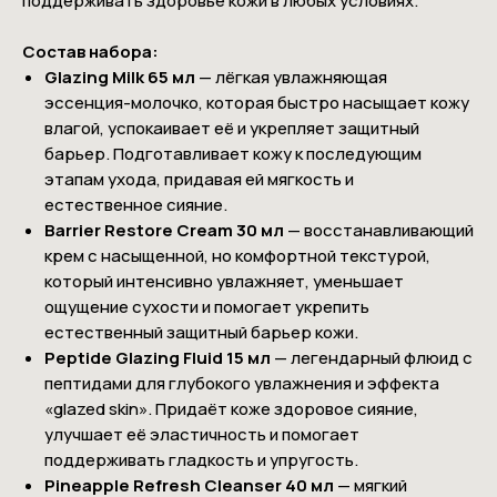
поддерживать здоровье кожи в любых условиях.
Состав набора:
Glazing Milk 65 мл
— лёгкая увлажняющая
эссенция-молочко, которая быстро насыщает кожу
влагой, успокаивает её и укрепляет защитный
барьер. Подготавливает кожу к последующим
этапам ухода, придавая ей мягкость и
естественное сияние.
Barrier Restore Cream 30 мл
— восстанавливающий
крем с насыщенной, но комфортной текстурой,
который интенсивно увлажняет, уменьшает
ощущение сухости и помогает укрепить
естественный защитный барьер кожи.
Peptide Glazing Fluid 15 мл
— легендарный флюид с
пептидами для глубокого увлажнения и эффекта
«glazed skin». Придаёт коже здоровое сияние,
улучшает её эластичность и помогает
поддерживать гладкость и упругость.
Pineapple Refresh Cleanser 40 мл
— мягкий