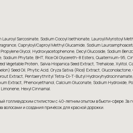
Lauroyl Sarcosinate, Sodium Cocoyl Isethionate, Lauroyl/Myristoyl Meth
ragrance, Capryloyl/Caproyl Methyl Glucamide, Sodium Lauroamphoacetat
, Propylene Glycol, Hydroxyacetophenone, Decyl Glucoside, Sodium Benz
e, Sodium Phytate, BHT, Rice Oil Glycereth-8 Esters, Quaternium-95, Cin
ed Vegetable Protein, Salvia Hispanica Seed Extract, Trehalose, Xylitol, Ca
n) Seed Oil, Phytic Acid, Oryza Sativa (Rice) Extract, Gluconolactone, C
rout Extract, Pentaerythrityl Tetra-Di-T-Butyl Hydroxyhydrocinnamate, 
pinum Extract, Phenoxyethanol, Calcium Gluconate, Sodium Hydroxide, P
, Limonene, Hexyl Cinnamal.
ный голливудским стилистом с 40-летним опытом в бьюти-сфере. За 
за волосами и создания причёсок для красной дорожки.