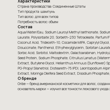
Характеристики
Страна производства: Соединенные Штаты
Тип продукта: шампунь
Тип волос: для всех типов
Потребность волос: объем
Состав
Aqua/Water/Eau, Sodium Lauroyl Methyl Isethionate, Sodium 
Laurate, Polysorbate 20, Sorbeth-230 Tetraoleate, Parfum/F
Coconut Acid, Trideceth-10, Cocamide MIPA, Caprylyl Glycol
Disuccinate, Panthenol, Ethylhexylglycerin, Sorbitan Laurat
Sorbic Acid, Sorbitol, Maltodextrin, Galactoarabinan, Hydrolyz
Seed Protein, Sodium Phosphate, Citrullus Lanatus (Watermelo
Extract, Butylene Glycol, Helianthus Annuus (Sunflower) Sp
PG-Propyl Silanetriol, Disteareth-75 IPDI, Leontopodium Al
Extract, Moringa Oleifera Seed Extract, Disodium Phosphate
О бренде
Oribe — бренд американской косметики для волос, создан
основатель марки — изучил все тонкости люксового ухода 