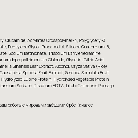
yl Glucamide, Acrylates Crosspolymer-4, Polyglyceryl-3
e, Pentylene Glycol, Propanediol, Silicone Quaternium-8,
oate, Sodium Isethionate, Trisodium Ethylenediamine
namidopropyltrimonium Chloride, Glycerin, Citric Acid,
mellia Sinensis Leaf Extract, Alcohol, Oryza Sativa (Rice)
aesalpinia Spinosa Fruit Extract, Serenoa Serrulata Fruit
Hydrolyzed Lupine Protein, Hydrolyzed Vegetable Protein
otassium Sorbate, Disodium EDTA, Litchi Chinensis Pericarp
годы работы с мировыми звёздами Орбе Каналес —