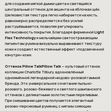
для создания мягкой дымки цвета и светящийся
центральный оттенок для акцента на яблочках щёк.
Шелковистая текстура легко набирается на кисть,
равномерно распределяется и без усилий
растушёвывается, позволяя регулировать
интенсивность покрытия. Благодаря фирменной
Light
Flex Technology
и мельчайшим светоотражающим
пигментам румяна визуально выравнивают текстуру
кожи и создают естественный эффект «подсвеченной
изнутри» кожи.
Оттенок Pillow TalkPillow Talk
— культовый оттенок
коллекции Charlotte Tilbury, вдохновлённый
одноимённой легендарной нюдово-розовой гаммой
бренда. Это универсальное сочетание пыльно-
розового, розово-бежевого и светлого шампанского
оттенков с деликатными золотистыми переливами.
При смешивании цветов получается элегантный
розово-персиковый румянец с мягким сияющим