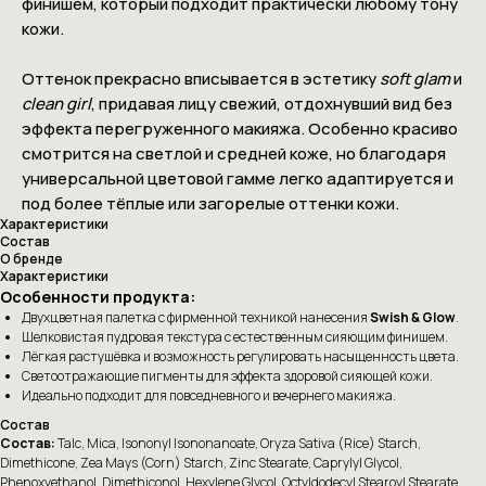
финишем, который подходит практически любому тону
кожи.
Оттенок прекрасно вписывается в эстетику
soft glam
и
clean girl
, придавая лицу свежий, отдохнувший вид без
эффекта перегруженного макияжа. Особенно красиво
смотрится на светлой и средней коже, но благодаря
универсальной цветовой гамме легко адаптируется и
под более тёплые или загорелые оттенки кожи.
Характеристики
Состав
О бренде
Характеристики
Особенности продукта:
Двухцветная палетка с фирменной техникой нанесения
Swish & Glow
.
Шелковистая пудровая текстура с естественным сияющим финишем.
Лёгкая растушёвка и возможность регулировать насыщенность цвета.
Светоотражающие пигменты для эффекта здоровой сияющей кожи.
Идеально подходит для повседневного и вечернего макияжа.
Состав
Состав:
Talc, Mica, Isononyl Isononanoate, Oryza Sativa (Rice) Starch,
Dimethicone, Zea Mays (Corn) Starch, Zinc Stearate, Caprylyl Glycol,
Phenoxyethanol, Dimethiconol, Hexylene Glycol, Octyldodecyl Stearoyl Stearate,