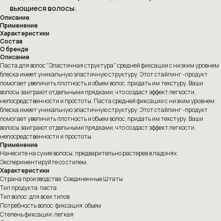
вьющиеся волосы.
Описание
Применение
Характеристики
Состав
О бренде
Описание
Паста для волос "Эластичная структура" средней фиксации с низким уровнем
блеска имеет уникальную эластичную структуру. Этот стайлинг -продукт
помогает увеличить плотность и объем волос, придать им текстуру. Ваши
волосы заиграют отдельными прядками, что создаст эффект легкости,
непосредственности и простоты. Паста средней фиксации с низким уровнем
блеска имеет уникальную эластичную структуру. Этот стайлинг -продукт
помогает увеличить плотность и объем волос, придать им текстуру. Ваши
волосы заиграют отдельными прядками, что создаст эффект легкости,
непосредственности и простоты.
Применение
Нанесите на сухие волосы, предварительно растерев в ладонях.
Экспериментируйте со стилем.
Характеристики
Страна производства: Соединенные Штаты
Тип продукта: паста
Тип волос: для всех типов
Потребность волос: фиксация, объем
Степень фиксации: легкая