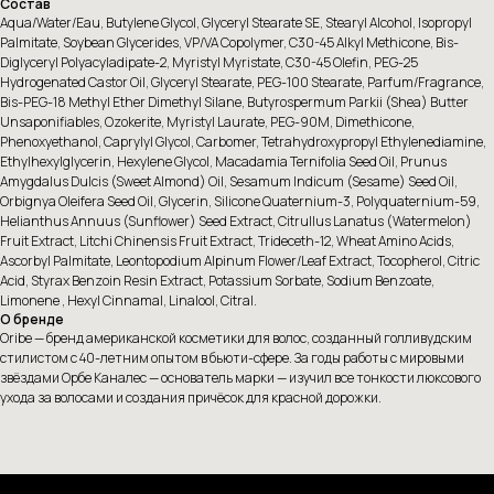
Состав
Aqua/Water/Eau, Butylene Glycol, Glyceryl Stearate SE, Stearyl Alcohol, Isopropyl
Palmitate, Soybean Glycerides, VP/VA Copolymer, C30-45 Alkyl Methicone, Bis-
Diglyceryl Polyacyladipate-2, Myristyl Myristate, C30-45 Olefin, PEG-25
Hydrogenated Castor Oil, Glyceryl Stearate, PEG-100 Stearate, Parfum/Fragrance,
Bis-PEG-18 Methyl Ether Dimethyl Silane, Butyrospermum Parkii (Shea) Butter
Unsaponifiables, Ozokerite, Myristyl Laurate, PEG-90M, Dimethicone,
Phenoxyethanol, Caprylyl Glycol, Carbomer, Tetrahydroxypropyl Ethylenediamine,
Ethylhexylglycerin, Hexylene Glycol, Macadamia Ternifolia Seed Oil, Prunus
Amygdalus Dulcis (Sweet Almond) Oil, Sesamum Indicum (Sesame) Seed Oil,
Orbignya Oleifera Seed Oil, Glycerin, Silicone Quaternium-3, Polyquaternium-59,
Helianthus Annuus (Sunflower) Seed Extract, Citrullus Lanatus (Watermelon)
Fruit Extract, Litchi Chinensis Fruit Extract, Trideceth-12, Wheat Amino Acids,
Ascorbyl Palmitate, Leontopodium Alpinum Flower/Leaf Extract, Tocopherol, Citric
Acid, Styrax Benzoin Resin Extract, Potassium Sorbate, Sodium Benzoate,
Limonene , Hexyl Cinnamal, Linalool, Citral.
О бренде
Oribe — бренд американской косметики для волос, созданный голливудским
стилистом с 40-летним опытом в бьюти-сфере. За годы работы с мировыми
звёздами Орбе Каналес — основатель марки — изучил все тонкости люксового
ухода за волосами и создания причёсок для красной дорожки.