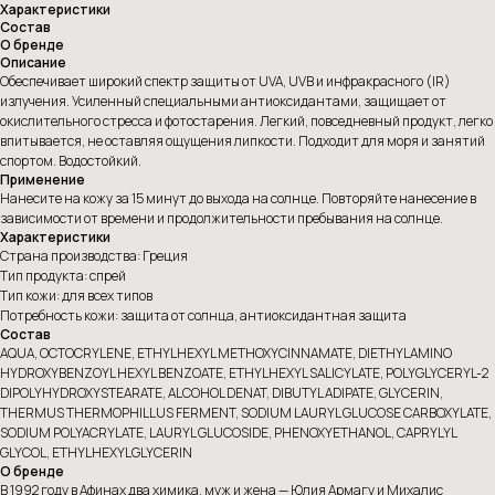
Характеристики
Состав
О бренде
Описание
Обеспечивает широкий спектр защиты от UVA, UVB и инфракрасного (IR)
излучения. Усиленный специальными антиоксидантами, защищает от
окислительного стресса и фотостарения. Легкий, повседневный продукт, легко
впитывается, не оставляя ощущения липкости. Подходит для моря и занятий
спортом. Водостойкий.
Применение
Нанесите на кожу за 15 минут до выхода на солнце. Повторяйте нанесение в
зависимости от времени и продолжительности пребывания на солнце.
Характеристики
Страна производства: Греция
Тип продукта: спрей
Тип кожи: для всех типов
Потребность кожи: защита от солнца, антиоксидантная защита
Состав
AQUA, OCTOCRYLENE, ETHYLHEXYL METHOXYCINNAMATE, DIETHYLAMINO
HYDROXYBENZOYL HEXYL BENZOATE, ETHYLHEXYL SALICYLATE, POLYGLYCERYL-2
DIPOLYHYDROXYSTEARATE, ALCOHOL DENAT, DIBUTYL ADIPATE, GLYCERIN,
THERMUS THERMOPHILLUS FERMENT, SODIUM LAURYL GLUCOSE CARBOXYLATE,
SODIUM POLYACRYLATE, LAURYL GLUCOSIDE, PHENOXYETHANOL, CAPRYLYL
GLYCOL, ETHYLHEXYLGLYCERIN
О бренде
В 1992 году в Афинах два химика, муж и жена — Юлия Армагу и Михалис