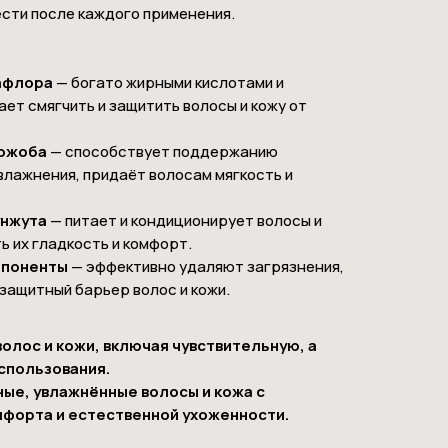
сти после каждого применения.
афлора
— богато жирными кислотами и
ет смягчить и защитить волосы и кожу от
жожоба
— способствует поддержанию
влажнения, придаёт волосам мягкость и
унжута
— питает и кондиционирует волосы и
ь их гладкость и комфорт.
мпоненты
— эффективно удаляют загрязнения,
защитный барьер волос и кожи.
волос и кожи, включая чувствительную, а
спользования.
ные, увлажнённые волосы и кожа с
форта и естественной ухоженности.