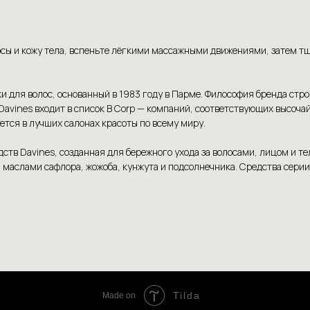
осы и кожу тела, вспеньте лёгкими массажными движениями, затем т
 для волос, основанный в 1983 году в Парме. Философия бренда стро
 Davines входит в список B Corp — компаний, соответствующих высоч
тся в лучших салонах красоты по всему миру.
тв Davines, созданная для бережного ухода за волосами, лицом и т
маслами сафлора, жожоба, кунжута и подсолнечника. Средства серии
Tilda
Made on